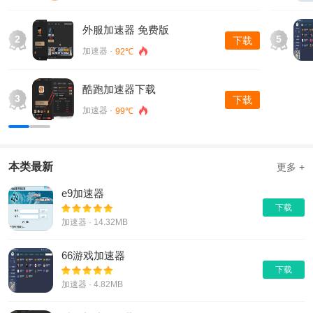
2、多服务平台兼容
美服官网，dnf美服，日服，台服，欧服，加快电脑上全部游
外服加速器 免费版
2
5
戏。
下载
加速器 ·
92℃
3、免费试用，技术专业在线客服
申请注册即送完全免费时间，适用30天免费使用，更有在线客服
酷跑加速器下载
3
细心为您处理各类问题。
下载
加速器 ·
99℃
本类最新
更多 +
e9加速器
下载
加速器 · 14.32MB
66游戏加速器
下载
加速器 · 4.82MB