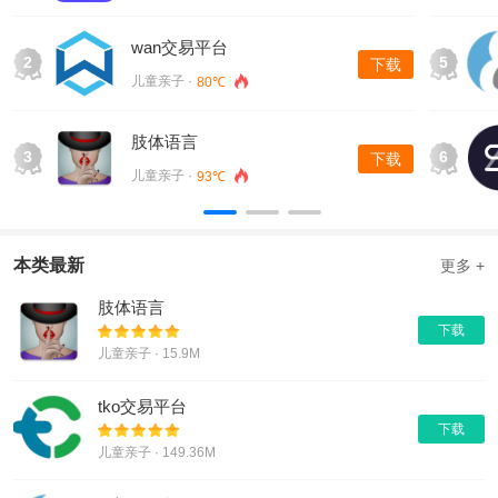
自2013年以来，stx交易所团队拥有最专业的研发；行业内的研
发和创新实力。
wan交易平台
2
5
下载
2.安全
儿童亲子 ·
80℃
300多项安全措施、安全风险控制措施和策略全国同级别银行。
3.便利
肢体语言
3
6
下载
200多种货币开放交易，50毫秒订单交易体验。
儿童亲子 ·
93℃
4.同步
全年35 * 24开放交易，随时随地与世界同步。
本类最新
更多 +
肢体语言
下载
儿童亲子 · 15.9M
tko交易平台
下载
儿童亲子 · 149.36M