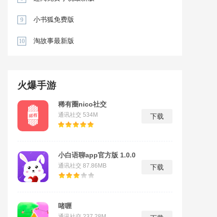
小书狐免费版
9
淘故事最新版
10
火爆手游
稀有圈nico社交
通讯社交
534M
下载
小白语聊app官方版 1.0.0
通讯社交
87.86MB
下载
啫喱
通讯社交
237.28M