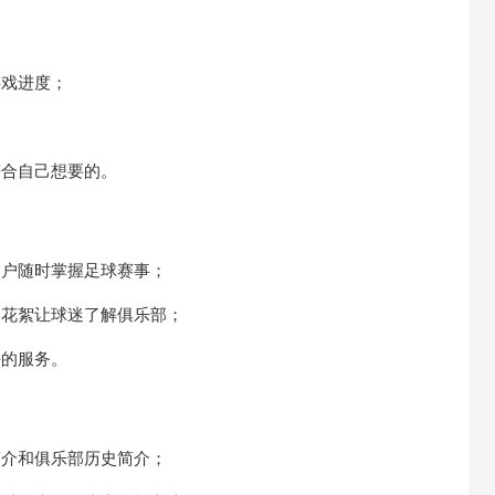
游戏进度；
；
符合自己想要的。
用户随时掌握足球赛事；
日花絮让球迷了解俱乐部；
好的服务。
简介和俱乐部历史简介；